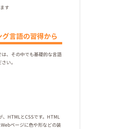
ます
ング言語の習得から
では、その中でも基礎的な言語
ださい。
HTMLとCSSです。HTML
たWebページに色や形などの装