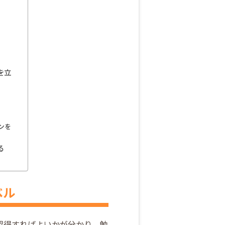
を立
ンを
る
ベル
習得すればよいかが分かり、勉