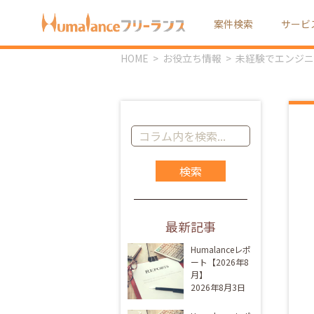
案件検索
サービ
HOME
お役立ち情報
未経験でエンジニ
コ
ラ
ム
記
事
を
最新記事
検
索:
Humalanceレポ
ート【2026年8
月】
2026年8月3日