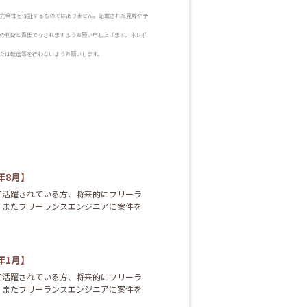
完全性を保証するものではありません。記載された見解や予
の判断と責任でなされますようお願い申し上げます。本レポ
たは転送等を行わないようお願いします。
2年8月】
て活躍されている方、将来的にフリーラ
、またフリーランスエンジニアに案件を
5年1月】
て活躍されている方、将来的にフリーラ
、またフリーランスエンジニアに案件を