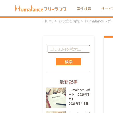
案件検索
サービ
HOME
お役立ち情報
Humalanceレ
コ
ラ
ム
記
事
を
最新記事
検
索:
Humalanceレポ
ート【2026年8
月】
2026年8月3日