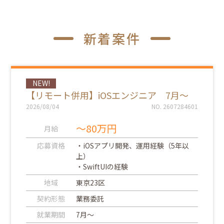
VB.NET
C♯
JavaScrip
COBOL
Python
t
SQL
ASP.NET
C++
GO言語
新着案件
NEW!
【リモート併用】iOSエンジニア 7月～
2026/08/04
NO. 2607284601
～80万円
月給
応募資格
・iOSアプリ開発、運用経験（5年以
上）
・SwiftUIの経験
地域
東京23区
契約形態
業務委託
就業期間
7月～