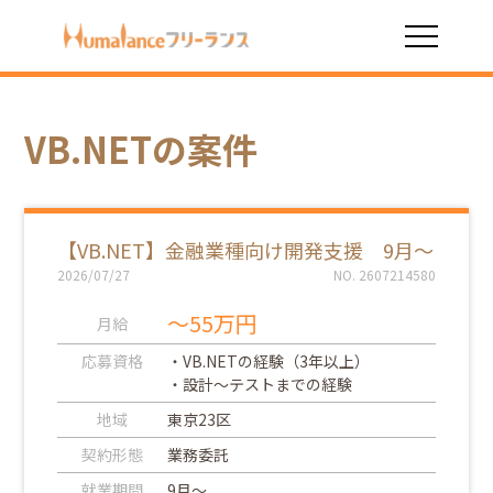
HOME
VB.NET
VB.NETの案件
【VB.NET】金融業種向け開発支援 9月～
2026/07/27
NO. 2607214580
～55万円
月給
応募資格
・VB.NETの経験（3年以上）
・設計～テストまでの経験
地域
東京23区
契約形態
業務委託
就業期間
9月～