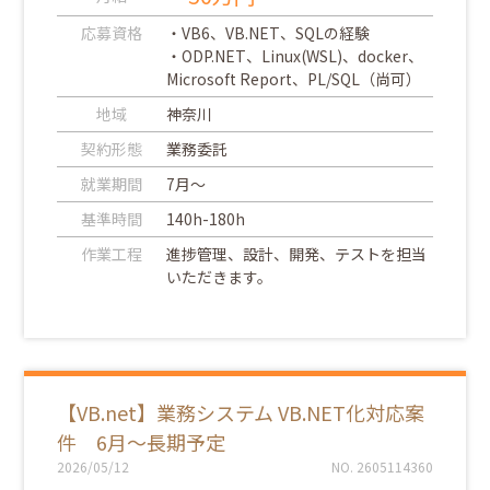
応募資格
・VB6、VB.NET、SQLの経験
・ODP.NET、Linux(WSL)、docker、
Microsoft Report、PL/SQL（尚可）
地域
神奈川
契約形態
業務委託
就業期間
7月～
基準時間
140h-180h
作業工程
進捗管理、設計、開発、テストを担当
いただきます。
【VB.net】業務システム VB.NET化対応案
件 6月～長期予定
2026/05/12
NO. 2605114360