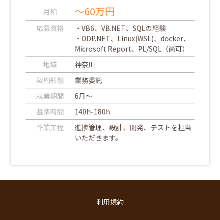
～60万円
月給
応募資格
・VB6、VB.NET、SQLの経験
・ODP.NET、Linux(WSL)、docker、
Microsoft Report、PL/SQL（尚可）
地域
神奈川
契約形態
業務委託
就業期間
6月～
基準時間
140h-180h
作業工程
進捗管理、設計、開発、テストを担当
いただきます。
利用規約