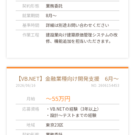
契約形態
業務委託
就業期間
8月～
基準時間
詳細は別途お問い合わせください
作業工程
建設業向け建築原価管理システムの改
修、機能追加を担当いただきます。
【VB.NET】金融業種向け開発支援 6月～
2026/06/16
NO. 2606154453
～55万円
月給
応募資格
・VB.NETの経験（3年以上）
・設計～テストまでの経験
地域
東京23区
契約形態
業務委託