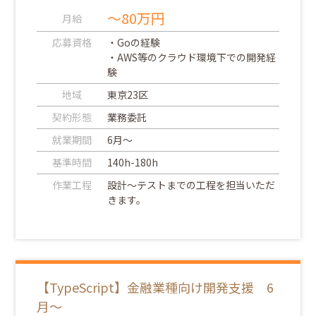
～80万円
月給
応募資格
・Goの経験
・AWS等のクラウド環境下での開発経
験
地域
東京23区
契約形態
業務委託
就業期間
6月～
基準時間
140h-180h
作業工程
設計～テストまでの工程を担当いただ
きます。
【TypeScript】金融業種向け開発支援 6
月～