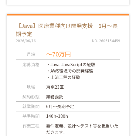
【Java】医療業種向け開発支援 6月～長
期予定
2026/06/16
NO. 2606154459
～70万円
月給
応募資格
・Java. JavaScriptの経験
・AWS環境での開発経験
・上流工程の経験
地域
東京23区
契約形態
業務委託
就業期間
6月～長期予定
基準時間
140h-180h
作業工程
要件定義、設計～テスト等を担当いた
だきます。