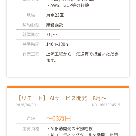
・AWS、GCP等の経験
地域
東京23区
契約形態
業務委託
就業期間
7月～
基準時間
140h-180h
作業工程
上流工程から一気通貫で担当いただき
ます。
【リモート】 AIサービス開発 8月～
2026/06/30
NO. 2606304515
～63万円
月給
応募資格
・AI駆動開発の実務経験
・AIコーディングツールを活用した開