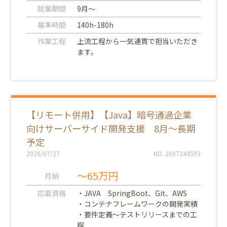
就業期間
9月～
基準時間
140h-180h
作業工程
上流工程から一気通貫で担当いただき
ます。
【リモート併用】【Java】暗号通過企業
向けサーバーサイド開発支援 8月～長期
予定
2026/07/27
NO. 2607244593
～65万円
月給
応募資格
・JAVA SpringBoot、Git、AWS
・コンテナフレームワークの開発実績
・要件定義～テストリリースまでの工
程