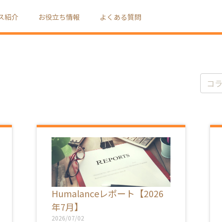
ス紹介
お役立ち情報
よくある質問
コ
ラ
ム
記
事
を
検
索:
Humalanceレポート【2026
年7月】
2026/07/02