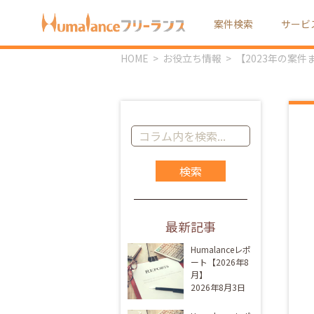
案件検索
サービ
HOME
お役立ち情報
【2023年の案
コ
ラ
ム
記
事
を
最新記事
検
索:
Humalanceレポ
ート【2026年8
月】
2026年8月3日