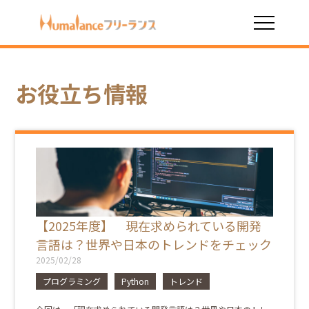
HOME
お役立ち情報
Python
お役立ち情報
【2025年度】 現在求められている開発
言語は？世界や日本のトレンドをチェック
2025/02/28
プログラミング
Python
トレンド