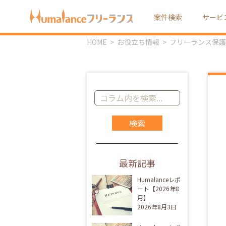
案件検索
サービ
HOME
お役立ち情報
フリーランス保護
コ
ラ
ム
記
事
を
最新記事
検
索:
Humalanceレポ
ート【2026年8
月】
2026年8月3日