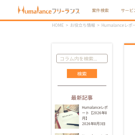
案件検索
サービ
HOME
お役立ち情報
Humalanceレ
コ
ラ
ム
記
事
を
最新記事
検
索:
Humalanceレポ
ート【2026年8
月】
2026年8月3日