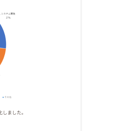
フ化しました。
。