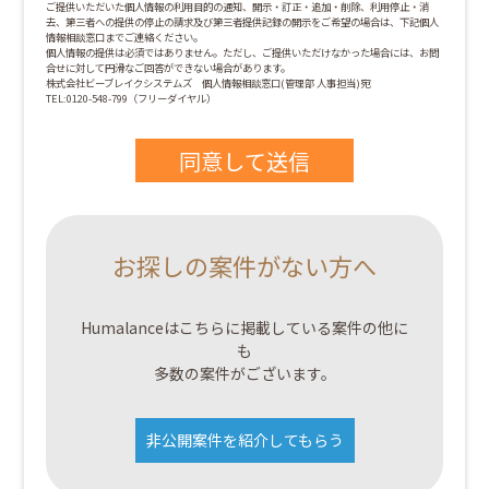
ご提供いただいた個人情報の利用目的の通知、開示・訂正・追加・削除、利用停止・消
去、第三者への提供の停止の請求及び第三者提供記録の開示をご希望の場合は、下記個人
情報相談窓口までご連絡ください。
個人情報の提供は必須ではありません。ただし、ご提供いただけなかった場合には、お問
合せに対して円滑なご回答ができない場合があります。
株式会社ビーブレイクシステムズ 個人情報相談窓口(管理部 人事担当)宛
TEL:0120-548-799（フリーダイヤル）
お探しの案件がない方へ
Humalanceはこちらに掲載している案件の他に
も
多数の案件がございます。
非公開案件を紹介してもらう