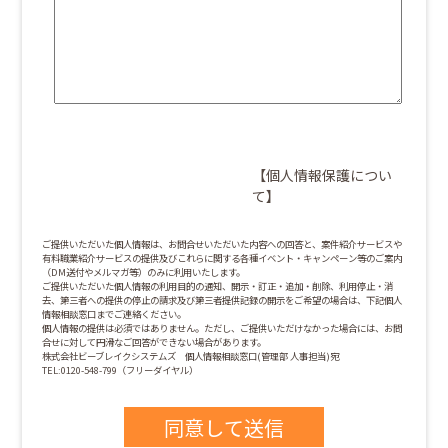
【個人情報保護につい
て】
ご提供いただいた個人情報は、お問合せいただいた内容への回答と、案件紹介サービスや
有料職業紹介サービスの提供及びこれらに関する各種イベント・キャンペーン等のご案内
（DM送付やメルマガ等）のみに利用いたします。
ご提供いただいた個人情報の利用目的の通知、開示・訂正・追加・削除、利用停止・消
去、第三者への提供の停止の請求及び第三者提供記録の開示をご希望の場合は、下記個人
情報相談窓口までご連絡ください。
個人情報の提供は必須ではありません。ただし、ご提供いただけなかった場合には、お問
合せに対して円滑なご回答ができない場合があります。
株式会社ビーブレイクシステムズ 個人情報相談窓口(管理部 人事担当)宛
TEL:0120-548-799（フリーダイヤル）