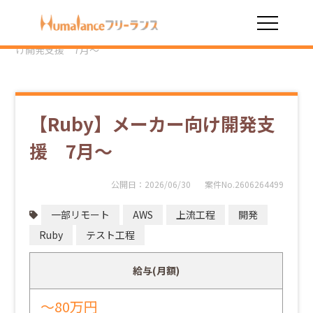
HOME
勤務スタイル
一部リモート
【Ruby】メーカー向
け開発支援 7月～
【Ruby】メーカー向け開発支
援 7月～
公開日：
2026/06/30
案件No.2606264499
一部リモート
AWS
上流工程
開発
Ruby
テスト工程
給与(月額)
～80万円