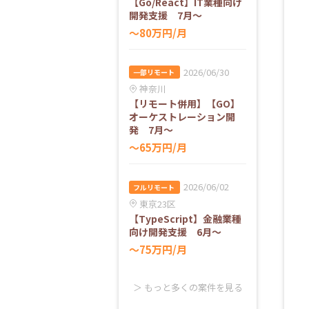
【Go/React】IT業種向け
開発支援 7月～
〜80万円/月
2026/06/30
一部リモート
神奈川
【リモート併用】【GO】
オーケストレーション開
発 7月～
〜65万円/月
2026/06/02
フルリモート
東京23区
【TypeScript】金融業種
向け開発支援 6月～
〜75万円/月
＞ もっと多くの案件を見る