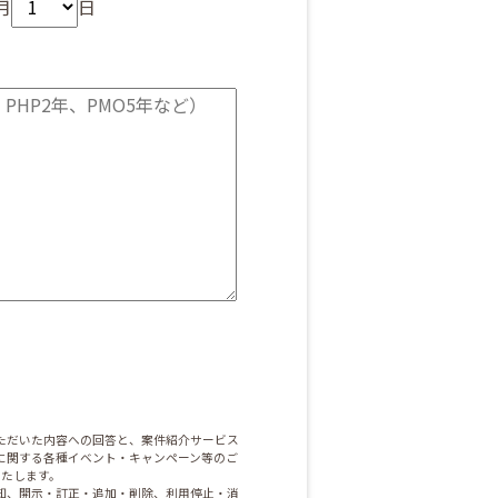
月
日
ただいた内容への回答と、案件紹介サービス
に関する各種イベント・キャンペーン等のご
いたします。
知、開示・訂正・追加・削除、利用停止・消