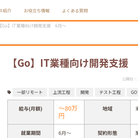
ス紹介
お役立ち情報
よくある質問
【Go】IT業種向け開発支援 6月～
【Go】IT業種向け開発支援 
公開日：
一部リモート
上流工程
開発
テスト工程
G
～80万
給与(月額)
地域
円
就業期間
6月～
契約形態