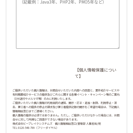
【個人情報保護につい
て】
ご提供いただいた個人情報は、お問合せいただいた内容への回答と、案件紹介サービスや
有料職業紹介サービスの提供及びこれらに関する各種イベント・キャンペーン等のご案内
（DM送付やメルマガ等）のみに利用いたします。
ご提供いただいた個人情報の利用目的の通知、開示・訂正・追加・削除、利用停止・消
去、第三者への提供の停止の請求及び第三者提供記録の開示をご希望の場合は、下記個人
情報相談窓口までご連絡ください。
個人情報の提供は必須ではありません。ただし、ご提供いただけなかった場合には、お問
合せに対して円滑なご回答ができない場合があります。
株式会社ビーブレイクシステムズ 個人情報相談窓口(管理部 人事担当)宛
TEL:0120-548-799（フリーダイヤル）