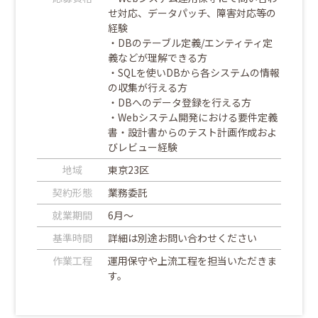
せ対応、データパッチ、障害対応等の
経験
・DBのテーブル定義/エンティティ定
義などが理解できる方
・SQLを使いDBから各システムの情報
の収集が行える方
・DBへのデータ登録を行える方
・Webシステム開発における要件定義
書・設計書からのテスト計画作成およ
びレビュー経験
地域
東京23区
契約形態
業務委託
就業期間
6月～
基準時間
詳細は別途お問い合わせください
作業工程
運用保守や上流工程を担当いただきま
す。