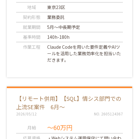
地域
東京23区
契約形態
業務委託
就業期間
5月～中長期予定
基準時間
140h-180h
作業工程
Claude Codeを用いた要件定義やAIツ
ールを活用した業務効率化を担当いた
だきます。
【リモート併用】【SQL】情シス部門での
上流SE案件 6月～
2026/05/12
NO. 2605124367
～60万円
月給
応募資格
・Webシステム運用保守にて問い合わ