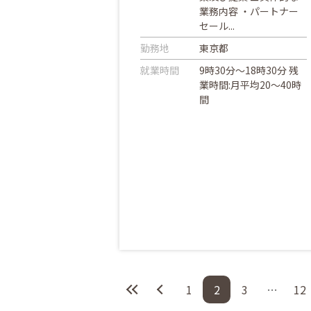
業務内容 ・パートナー
セール...
勤務地
東京都
就業時間
9時30分～18時30分 残
業時間:月平均20～40時
間
1
2
3
…
12