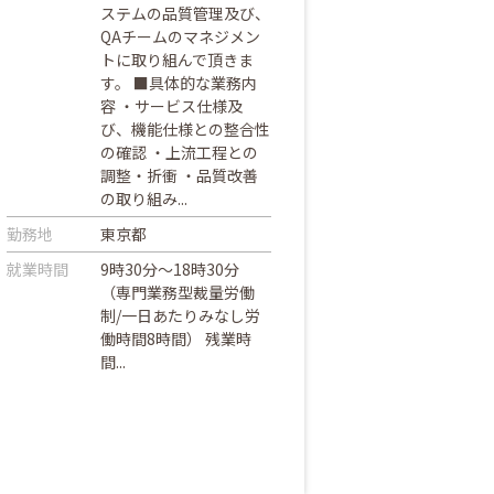
ステムの品質管理及び、
QAチームのマネジメン
トに取り組んで頂きま
す。 ■具体的な業務内
容 ・サービス仕様及
び、機能仕様との整合性
の確認 ・上流工程との
調整・折衝 ・品質改善
の取り組み...
勤務地
東京都
就業時間
9時30分～18時30分
（専門業務型裁量労働
制/一日あたりみなし労
働時間8時間） 残業時
間...