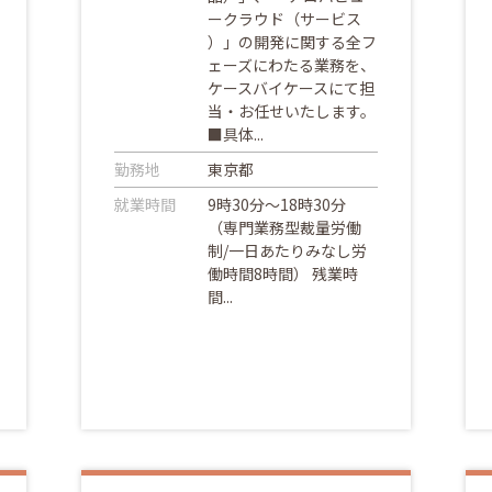
ークラウド（サービス
）」の開発に関する全フ
ェーズにわたる業務を、
ケースバイケースにて担
当・お任せいたします。
■具体...
勤務地
東京都
就業時間
9時30分～18時30分
（専門業務型裁量労働
制/一日あたりみなし労
働時間8時間） 残業時
間...