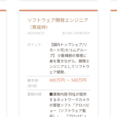
ソフトウェア開発エンジニア
（育成枠）
2025/04/25
求人No.250403419
ポイント
【国内トップシェア/リ
モート可/セコムグルー
プ】 少数精鋭の環境に
身を置きながら、開発エ
ンジニアとしてソフトウ
ェア開発...
400万円 ～ 540万円
基本給
(年収)
業務内容
■業務内容 同社が提供
するネットワークカメラ
の管理ソフト「アロバビ
ュー（ソフトウェア製
品）」、 「アロバビュ