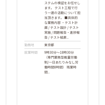
ステムの検証をお任せし
ます。 テスト工程で行
う一連の活動について担
当頂きます。 ■具体的
な業務内容 ・テスト計
画 / テスト設計 / テスト
実施 / 問題報告・進捗報
告 / テスト結果...
勤務地
東京都
就業時間
9時30分～18時30分
（専門業務型裁量労働
制/一日あたりみなし労
働時間8時間） 残業時
間...