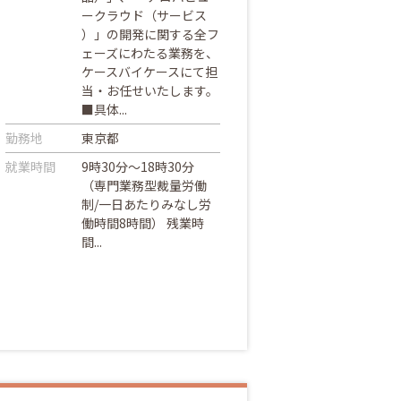
ークラウド（サービス
）」の開発に関する全フ
ェーズにわたる業務を、
ケースバイケースにて担
当・お任せいたします。
■具体...
勤務地
東京都
就業時間
9時30分～18時30分
（専門業務型裁量労働
制/一日あたりみなし労
働時間8時間） 残業時
間...