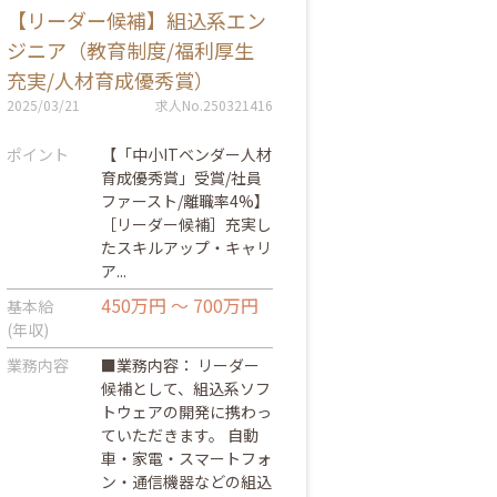
【リーダー候補】組込系エン
ジニア（教育制度/福利厚生
充実/人材育成優秀賞）
2025/03/21
求人No.250321416
ポイント
【「中小ITベンダー人材
育成優秀賞」受賞/社員
ファースト/離職率4%】
［リーダー候補］充実し
たスキルアップ・キャリ
ア...
450万円 ～ 700万円
基本給
(年収)
業務内容
■業務内容： リーダー
候補として、組込系ソフ
トウェアの開発に携わっ
ていただきます。 自動
車・家電・スマートフォ
ン・通信機器などの組込