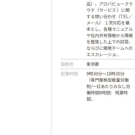
品）、アロバビュークラ
ウド（サービス ）に関
する問い合わせ（TEL／
メール） １次対応を基
本とし、各種マニュアル
や社内共有情報から情報
を整理した上での回答、
ならびに開発チームへの
エスカレーショ...
勤務地
東京都
就業時間
9時30分～18時30分
（専門業務型裁量労働
制/一日あたりみなし労
働時間8時間） 残業時
間...