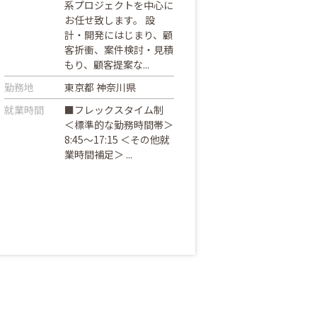
系プロジェクトを中心に
お任せ致します。 設
計・開発にはじまり、顧
客折衝、案件検討・見積
もり、顧客提案な...
勤務地
東京都 神奈川県
就業時間
■フレックスタイム制
＜標準的な勤務時間帯＞
8:45～17:15 ＜その他就
業時間補足＞ ...