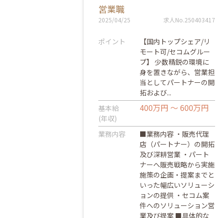
営業職
2025/04/25
求人No.250403417
ポイント
【国内トップシェア/リ
モート可/セコムグルー
プ】 少数精鋭の環境に
身を置きながら、営業担
当としてパートナーの開
拓および...
400万円 ～ 600万円
基本給
(年収)
業務内容
■業務内容 ・販売代理
店（パートナー）の開拓
及び深耕営業 ・パート
ナーへ販売戦略から実施
施策の企画・提案までと
いった幅広いソリューシ
ョンの提供 ・セコム案
件へのソリューション営
業及び提案 ■具体的な