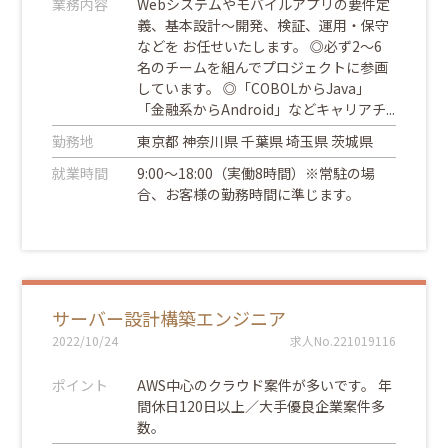
業務内容
Webシステムやモバイルアプリの要件定
義、基本設計～開発、検証、運用・保守
などを お任せいたします。 ◎必ず2～6
名のチームを組んでプロジェクトに参画
しています。 ◎「COBOLからJava」
「金融系からAndroid」などキャリアチ...
勤務地
東京都 神奈川県 千葉県 埼玉県 茨城県
就業時間
9:00〜18:00（実働8時間）※常駐の場
合、お客様の勤務時間に準じます。
サーバー設計構築エンジニア
2022/10/24
求人No.221019116
ポイント
AWS中心のクラウド案件が多いです。 年
間休日120日以上／大手優良企業案件多
数。