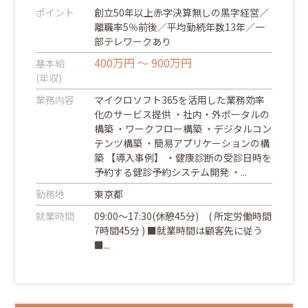
ポイント
創立50年以上赤字決算無しの黒字経営／
離職率5％前後／平均勤続年数13年／一
部テレワークあり
400万円 ～ 900万円
基本給
(年収)
業務内容
マイクロソフト365を活用した業務効率
化のサービス提供 ・社内・外ポータルの
構築 ・ワークフロー構築 ・デジタルコン
テンツ構築 ・簡易アプリケーションの構
築 【導入事例】 ・健康診断の受診日時を
予約する健診予約システム開発 ・...
勤務地
東京都
就業時間
09:00～17:30(休憩45分) ( 所定労働時間
7時間45分 ) ■就業時間は顧客先に従う
■...