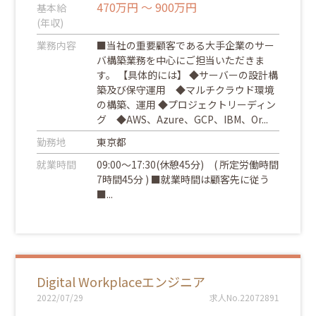
470万円 ～ 900万円
基本給
(年収)
業務内容
■当社の重要顧客である大手企業のサー
バ構築業務を中心にご担当いただきま
す。 【具体的には】 ◆サーバーの設計構
築及び保守運用 ◆マルチクラウド環境
の構築、運用 ◆プロジェクトリーディン
グ ◆AWS、Azure、GCP、IBM、Or...
勤務地
東京都
就業時間
09:00～17:30(休憩45分) ( 所定労働時間
7時間45分 ) ■就業時間は顧客先に従う
■...
Digital Workplaceエンジニア
2022/07/29
求人No.22072891