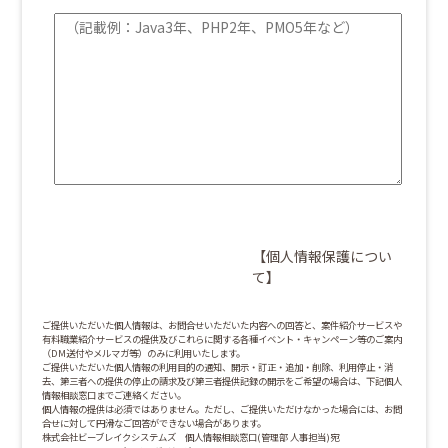
【個人情報保護につい
て】
ご提供いただいた個人情報は、お問合せいただいた内容への回答と、案件紹介サービスや
有料職業紹介サービスの提供及びこれらに関する各種イベント・キャンペーン等のご案内
（DM送付やメルマガ等）のみに利用いたします。
ご提供いただいた個人情報の利用目的の通知、開示・訂正・追加・削除、利用停止・消
去、第三者への提供の停止の請求及び第三者提供記録の開示をご希望の場合は、下記個人
情報相談窓口までご連絡ください。
個人情報の提供は必須ではありません。ただし、ご提供いただけなかった場合には、お問
合せに対して円滑なご回答ができない場合があります。
株式会社ビーブレイクシステムズ 個人情報相談窓口(管理部 人事担当)宛