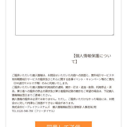
【個人情報保護につい
て】
ご提供いただいた個人情報は、お問合せいただいた内容への回答と、案件紹介サービスや
有料職業紹介サービスの提供及びこれらに関する各種イベント・キャンペーン等のご案内
（DM送付やメルマガ等）のみに利用いたします。
ご提供いただいた個人情報の利用目的の通知、開示・訂正・追加・削除、利用停止・消
去、第三者への提供の停止の請求及び第三者提供記録の開示をご希望の場合は、下記個人
情報相談窓口までご連絡ください。
個人情報の提供は必須ではありません。ただし、ご提供いただけなかった場合には、お問
合せに対して円滑なご回答ができない場合があります。
株式会社ビーブレイクシステムズ 個人情報相談窓口(管理部 人事担当)宛
TEL:0120-548-799（フリーダイヤル）