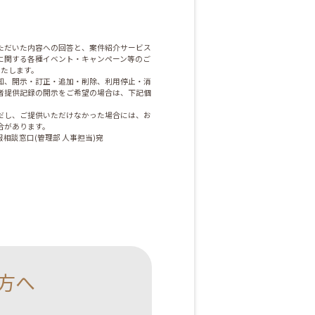
ただいた内容への回答と、案件紹介サービス
に関する各種イベント・キャンペーン等のご
いたします。
知、開示・訂正・追加・削除、利用停止・消
者提供記録の開示をご希望の場合は、下記個
だし、ご提供いただけなかった場合には、お
合があります。
相談窓口(管理部 人事担当)宛
方へ