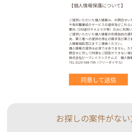
【個人情報保護について】
ご提供いただいた個人情報は、お問合せい
や有料職業紹介サービスの提供及びこれら
案内（DM送付やメルマガ等）のみに利用
ご提供いただいた個人情報の利用目的の通
去、第三者への提供の停止の請求及び第三
人情報相談窓口までご連絡ください。
個人情報の提供は必須ではありません。た
問合せに対して円滑なご回答ができない場
株式会社ビーブレイクシステムズ 個人情報
TEL:0120-548-799（フリーダイヤル）
お探しの案件がない