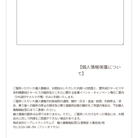
【個人情報保護につい
て】
ご提供いただいた個人情報は、お問合せいただいた内容への回答と、案件紹介サービスや
有料職業紹介サービスの提供及びこれらに関する各種イベント・キャンペーン等のご案内
（DM送付やメルマガ等）のみに利用いたします。
ご提供いただいた個人情報の利用目的の通知、開示・訂正・追加・削除、利用停止・消
去、第三者への提供の停止の請求及び第三者提供記録の開示をご希望の場合は、下記個人
情報相談窓口までご連絡ください。
個人情報の提供は必須ではありません。ただし、ご提供いただけなかった場合には、お問
合せに対して円滑なご回答ができない場合があります。
株式会社ビーブレイクシステムズ 個人情報相談窓口(管理部 人事担当)宛
TEL:0120-548-799（フリーダイヤル）