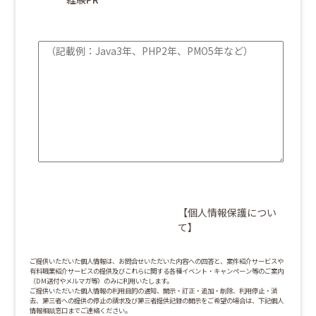
【個人情報保護につい
て】
ご提供いただいた個人情報は、お問合せいただいた内容への回答と、案件紹介サービスや
有料職業紹介サービスの提供及びこれらに関する各種イベント・キャンペーン等のご案内
（DM送付やメルマガ等）のみに利用いたします。
ご提供いただいた個人情報の利用目的の通知、開示・訂正・追加・削除、利用停止・消
去、第三者への提供の停止の請求及び第三者提供記録の開示をご希望の場合は、下記個人
情報相談窓口までご連絡ください。