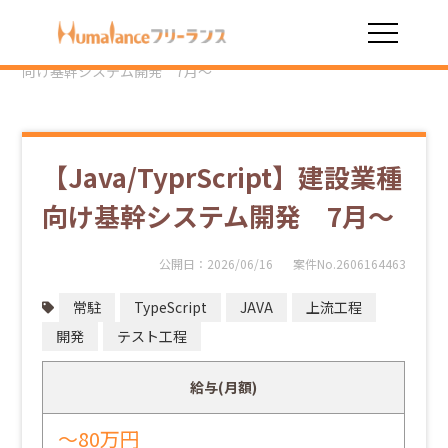
HOME
勤務スタイル
常駐
【Java/TyprScript】建設業種
向け基幹システム開発 7月～
【Java/TyprScript】建設業種
向け基幹システム開発 7月～
公開日：
2026/06/16
案件No.2606164463
常駐
TypeScript
JAVA
上流工程
開発
テスト工程
給与(月額)
～80万円