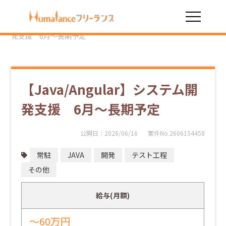
HOME
勤務スタイル
常駐
【Java/Angular】システム開
発支援 6月～長期予定
【Java/Angular】システム開
発支援 6月～長期予定
公開日：
2026/06/16
案件No.2606154458
常駐
JAVA
開発
テスト工程
その他
給与(月額)
～60万円