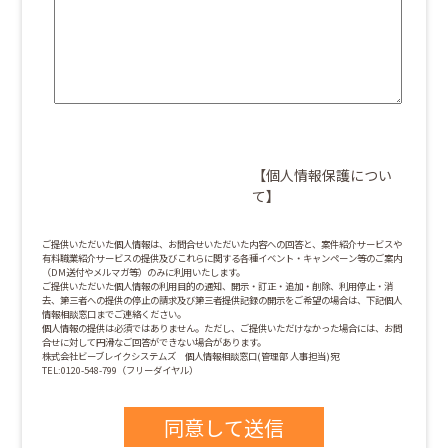
【個人情報保護につい
て】
ご提供いただいた個人情報は、お問合せいただいた内容への回答と、案件紹介サービスや
有料職業紹介サービスの提供及びこれらに関する各種イベント・キャンペーン等のご案内
（DM送付やメルマガ等）のみに利用いたします。
ご提供いただいた個人情報の利用目的の通知、開示・訂正・追加・削除、利用停止・消
去、第三者への提供の停止の請求及び第三者提供記録の開示をご希望の場合は、下記個人
情報相談窓口までご連絡ください。
個人情報の提供は必須ではありません。ただし、ご提供いただけなかった場合には、お問
合せに対して円滑なご回答ができない場合があります。
株式会社ビーブレイクシステムズ 個人情報相談窓口(管理部 人事担当)宛
TEL:0120-548-799（フリーダイヤル）