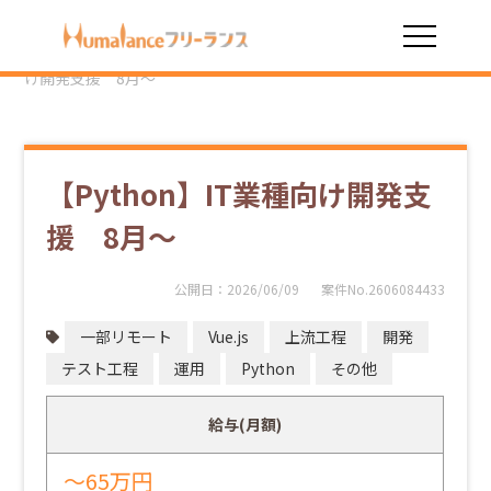
HOME
勤務スタイル
一部リモート
【Python】IT業種向
け開発支援 8月～
【Python】IT業種向け開発支
援 8月～
公開日：
2026/06/09
案件No.2606084433
一部リモート
Vue.js
上流工程
開発
テスト工程
運用
Python
その他
給与(月額)
～65万円