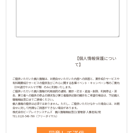
【個人情報保護につい
て】
ご提供いただいた個人情報は、お問合せいただいた内容への回答と、案件紹介サービスや
有料職業紹介サービスの提供及びこれらに関する各種イベント・キャンペーン等のご案内
（DM送付やメルマガ等）のみに利用いたします。
ご提供いただいた個人情報の利用目的の通知、開示・訂正・追加・削除、利用停止・消
去、第三者への提供の停止の請求及び第三者提供記録の開示をご希望の場合は、下記個人
情報相談窓口までご連絡ください。
個人情報の提供は必須ではありません。ただし、ご提供いただけなかった場合には、お問
合せに対して円滑なご回答ができない場合があります。
株式会社ビーブレイクシステムズ 個人情報相談窓口(管理部 人事担当)宛
TEL:0120-548-799（フリーダイヤル）