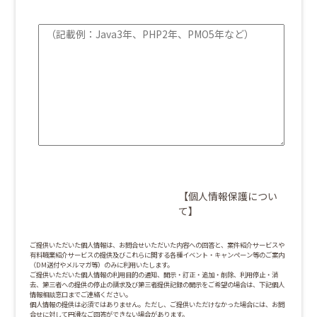
【個人情報保護につい
て】
ご提供いただいた個人情報は、お問合せいただいた内容への回答と、案件紹介サービスや
有料職業紹介サービスの提供及びこれらに関する各種イベント・キャンペーン等のご案内
（DM送付やメルマガ等）のみに利用いたします。
ご提供いただいた個人情報の利用目的の通知、開示・訂正・追加・削除、利用停止・消
去、第三者への提供の停止の請求及び第三者提供記録の開示をご希望の場合は、下記個人
情報相談窓口までご連絡ください。
個人情報の提供は必須ではありません。ただし、ご提供いただけなかった場合には、お問
合せに対して円滑なご回答ができない場合があります。