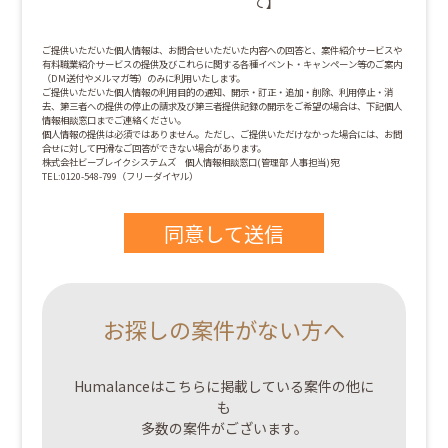
て】
ご提供いただいた個人情報は、お問合せいただいた内容への回答と、案件紹介サービスや
有料職業紹介サービスの提供及びこれらに関する各種イベント・キャンペーン等のご案内
（DM送付やメルマガ等）のみに利用いたします。
ご提供いただいた個人情報の利用目的の通知、開示・訂正・追加・削除、利用停止・消
去、第三者への提供の停止の請求及び第三者提供記録の開示をご希望の場合は、下記個人
情報相談窓口までご連絡ください。
個人情報の提供は必須ではありません。ただし、ご提供いただけなかった場合には、お問
合せに対して円滑なご回答ができない場合があります。
株式会社ビーブレイクシステムズ 個人情報相談窓口(管理部 人事担当)宛
TEL:0120-548-799（フリーダイヤル）
お探しの案件がない方へ
Humalanceはこちらに掲載している案件の他に
も
多数の案件がございます。