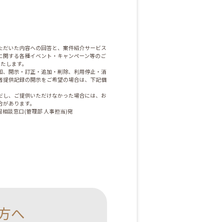
ただいた内容への回答と、案件紹介サービス
に関する各種イベント・キャンペーン等のご
いたします。
知、開示・訂正・追加・削除、利用停止・消
者提供記録の開示をご希望の場合は、下記個
だし、ご提供いただけなかった場合には、お
合があります。
相談窓口(管理部 人事担当)宛
方へ