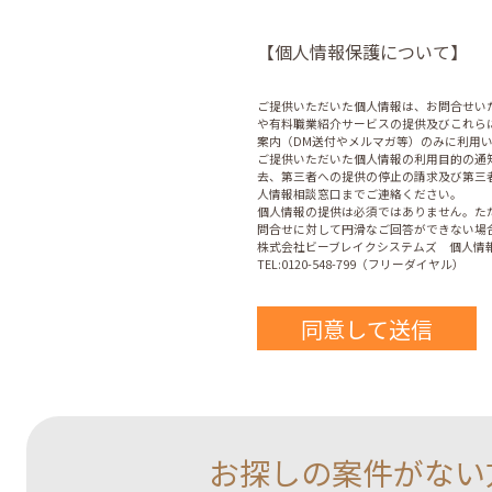
【個人情報保護について】
ご提供いただいた個人情報は、お問合せい
や有料職業紹介サービスの提供及びこれら
案内（DM送付やメルマガ等）のみに利用
ご提供いただいた個人情報の利用目的の通
去、第三者への提供の停止の請求及び第三
人情報相談窓口までご連絡ください。
個人情報の提供は必須ではありません。た
問合せに対して円滑なご回答ができない場
株式会社ビーブレイクシステムズ 個人情報
TEL:0120-548-799（フリーダイヤル）
お探しの案件がない