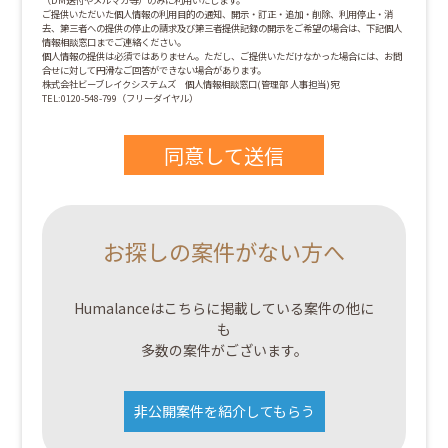
（DM送付やメルマガ等）のみに利用いたします。
ご提供いただいた個人情報の利用目的の通知、開示・訂正・追加・削除、利用停止・消
去、第三者への提供の停止の請求及び第三者提供記録の開示をご希望の場合は、下記個人
情報相談窓口までご連絡ください。
個人情報の提供は必須ではありません。ただし、ご提供いただけなかった場合には、お問
合せに対して円滑なご回答ができない場合があります。
株式会社ビーブレイクシステムズ 個人情報相談窓口(管理部 人事担当)宛
TEL:0120-548-799（フリーダイヤル）
お探しの案件がない方へ
Humalanceはこちらに掲載している案件の他に
も
多数の案件がございます。
非公開案件を紹介してもらう