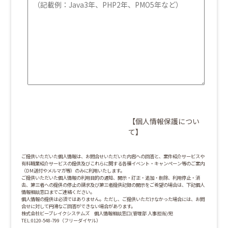
【個人情報保護につい
て】
ご提供いただいた個人情報は、お問合せいただいた内容への回答と、案件紹介サービスや
有料職業紹介サービスの提供及びこれらに関する各種イベント・キャンペーン等のご案内
（DM送付やメルマガ等）のみに利用いたします。
ご提供いただいた個人情報の利用目的の通知、開示・訂正・追加・削除、利用停止・消
去、第三者への提供の停止の請求及び第三者提供記録の開示をご希望の場合は、下記個人
情報相談窓口までご連絡ください。
個人情報の提供は必須ではありません。ただし、ご提供いただけなかった場合には、お問
合せに対して円滑なご回答ができない場合があります。
株式会社ビーブレイクシステムズ 個人情報相談窓口(管理部 人事担当)宛
TEL:0120-548-799（フリーダイヤル）