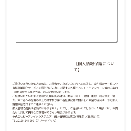
【個人情報保護につい
て】
ご提供いただいた個人情報は、お問合せいただいた内容への回答と、案件紹介サービスや
有料職業紹介サービスの提供及びこれらに関する各種イベント・キャンペーン等のご案内
（DM送付やメルマガ等）のみに利用いたします。
ご提供いただいた個人情報の利用目的の通知、開示・訂正・追加・削除、利用停止・消
去、第三者への提供の停止の請求及び第三者提供記録の開示をご希望の場合は、下記個人
情報相談窓口までご連絡ください。
個人情報の提供は必須ではありません。ただし、ご提供いただけなかった場合には、お問
合せに対して円滑なご回答ができない場合があります。
株式会社ビーブレイクシステムズ 個人情報相談窓口(管理部 人事担当)宛
TEL:0120-548-799（フリーダイヤル）