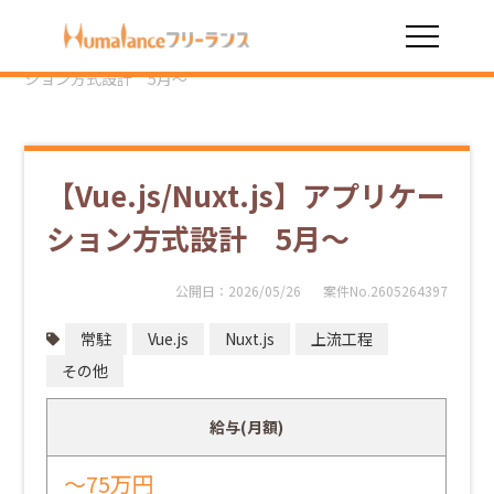
HOME
勤務スタイル
常駐
【Vue.js/Nuxt.js】アプリケー
ション方式設計 5月～
【Vue.js/Nuxt.js】アプリケー
ション方式設計 5月～
公開日：
2026/05/26
案件No.2605264397
常駐
Vue.js
Nuxt.js
上流工程
その他
給与(月額)
～75万円