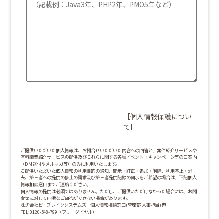
【個人情報保護につい
て】
ご提供いただいた個人情報は、お問合せいただいた内容への回答と、案件紹介サービスや
有料職業紹介サービスの提供及びこれらに関する各種イベント・キャンペーン等のご案内
（DM送付やメルマガ等）のみに利用いたします。
ご提供いただいた個人情報の利用目的の通知、開示・訂正・追加・削除、利用停止・消
去、第三者への提供の停止の請求及び第三者提供記録の開示をご希望の場合は、下記個人
情報相談窓口までご連絡ください。
個人情報の提供は必須ではありません。ただし、ご提供いただけなかった場合には、お問
合せに対して円滑なご回答ができない場合があります。
株式会社ビーブレイクシステムズ 個人情報相談窓口(管理部 人事担当)宛
TEL:0120-548-799（フリーダイヤル）