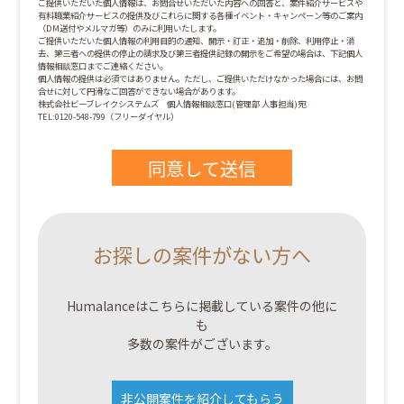
ご提供いただいた個人情報は、お問合せいただいた内容への回答と、案件紹介サービスや
有料職業紹介サービスの提供及びこれらに関する各種イベント・キャンペーン等のご案内
（DM送付やメルマガ等）のみに利用いたします。
ご提供いただいた個人情報の利用目的の通知、開示・訂正・追加・削除、利用停止・消
去、第三者への提供の停止の請求及び第三者提供記録の開示をご希望の場合は、下記個人
情報相談窓口までご連絡ください。
個人情報の提供は必須ではありません。ただし、ご提供いただけなかった場合には、お問
合せに対して円滑なご回答ができない場合があります。
株式会社ビーブレイクシステムズ 個人情報相談窓口(管理部 人事担当)宛
TEL:0120-548-799（フリーダイヤル）
お探しの案件がない方へ
Humalanceはこちらに掲載している案件の他に
も
多数の案件がございます。
非公開案件を紹介してもらう