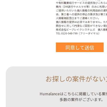
や有料職業紹介サービスの提供及びこれら
案内（DM送付やメルマガ等）のみに利用
ご提供いただいた個人情報の利用目的の通
去、第三者への提供の停止の請求及び第三
人情報相談窓口までご連絡ください。
個人情報の提供は必須ではありません。た
問合せに対して円滑なご回答ができない場
株式会社ビーブレイクシステムズ 個人情報
TEL:0120-548-799（フリーダイヤル）
お探しの案件がない
Humalanceはこちらに掲載している
多数の案件がございます。