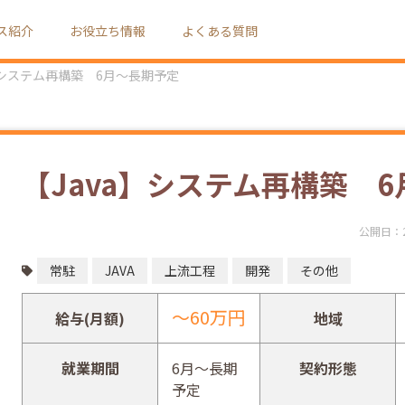
ス紹介
お役立ち情報
よくある質問
】システム再構築 6月～長期予定
【Java】システム再構築 
公開日：
常駐
JAVA
上流工程
開発
その他
～60万円
給与(月額)
地域
就業期間
6月～長期
契約形態
予定