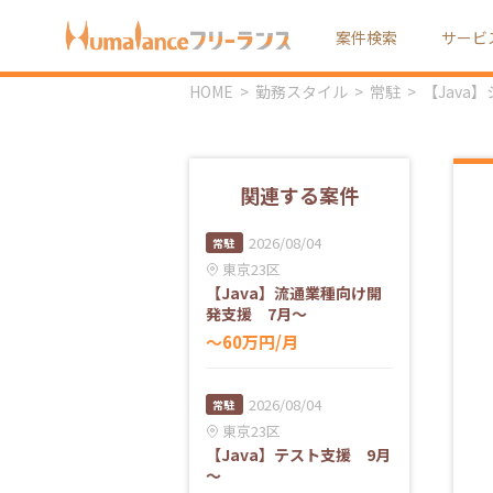
案件検索
サービ
HOME
勤務スタイル
常駐
【Java
関連する案件
2026/08/04
常駐
東京23区
【Java】流通業種向け開
発支援 7月～
〜60万円/月
2026/08/04
常駐
東京23区
【Java】テスト支援 9月
～