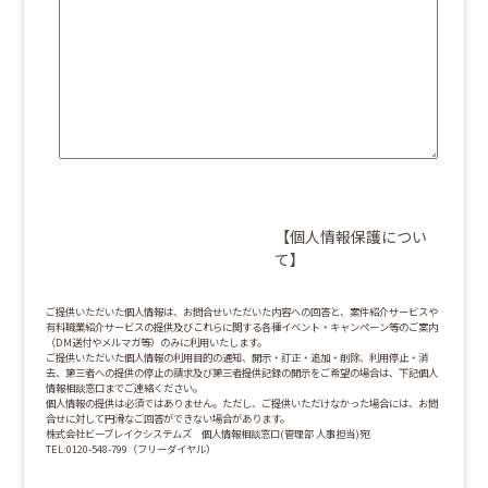
【個人情報保護につい
て】
ご提供いただいた個人情報は、お問合せいただいた内容への回答と、案件紹介サービスや
有料職業紹介サービスの提供及びこれらに関する各種イベント・キャンペーン等のご案内
（DM送付やメルマガ等）のみに利用いたします。
ご提供いただいた個人情報の利用目的の通知、開示・訂正・追加・削除、利用停止・消
去、第三者への提供の停止の請求及び第三者提供記録の開示をご希望の場合は、下記個人
情報相談窓口までご連絡ください。
個人情報の提供は必須ではありません。ただし、ご提供いただけなかった場合には、お問
合せに対して円滑なご回答ができない場合があります。
株式会社ビーブレイクシステムズ 個人情報相談窓口(管理部 人事担当)宛
TEL:0120-548-799（フリーダイヤル）