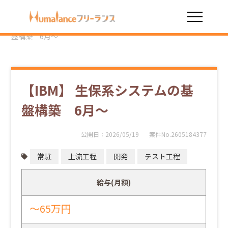
HOME
勤務スタイル
常駐
【IBM】 生保系システムの基
盤構築 6月～
【IBM】 生保系システムの基
盤構築 6月～
公開日：
2026/05/19
案件No.2605184377
常駐
上流工程
開発
テスト工程
給与(月額)
～65万円