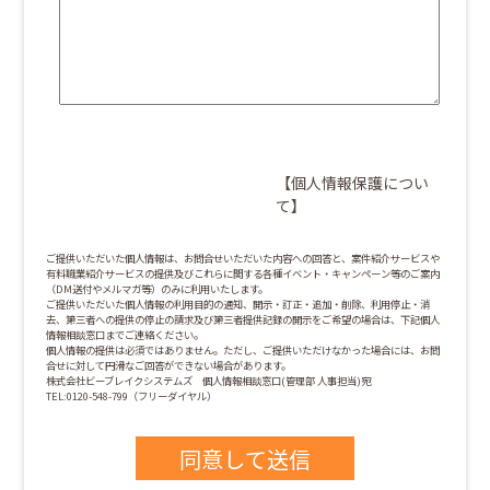
【個人情報保護につい
て】
ご提供いただいた個人情報は、お問合せいただいた内容への回答と、案件紹介サービスや
有料職業紹介サービスの提供及びこれらに関する各種イベント・キャンペーン等のご案内
（DM送付やメルマガ等）のみに利用いたします。
ご提供いただいた個人情報の利用目的の通知、開示・訂正・追加・削除、利用停止・消
去、第三者への提供の停止の請求及び第三者提供記録の開示をご希望の場合は、下記個人
情報相談窓口までご連絡ください。
個人情報の提供は必須ではありません。ただし、ご提供いただけなかった場合には、お問
合せに対して円滑なご回答ができない場合があります。
株式会社ビーブレイクシステムズ 個人情報相談窓口(管理部 人事担当)宛
TEL:0120-548-799（フリーダイヤル）