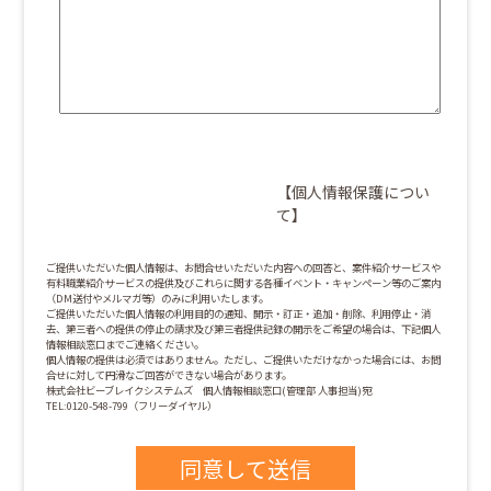
【個人情報保護につい
て】
ご提供いただいた個人情報は、お問合せいただいた内容への回答と、案件紹介サービスや
有料職業紹介サービスの提供及びこれらに関する各種イベント・キャンペーン等のご案内
（DM送付やメルマガ等）のみに利用いたします。
ご提供いただいた個人情報の利用目的の通知、開示・訂正・追加・削除、利用停止・消
去、第三者への提供の停止の請求及び第三者提供記録の開示をご希望の場合は、下記個人
情報相談窓口までご連絡ください。
個人情報の提供は必須ではありません。ただし、ご提供いただけなかった場合には、お問
合せに対して円滑なご回答ができない場合があります。
株式会社ビーブレイクシステムズ 個人情報相談窓口(管理部 人事担当)宛
TEL:0120-548-799（フリーダイヤル）