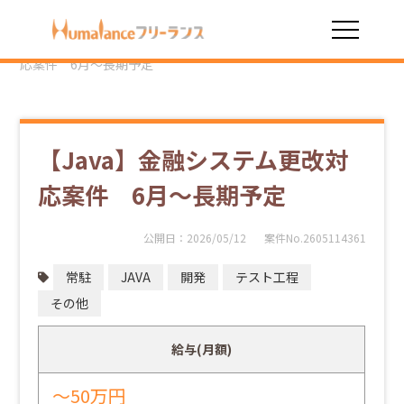
HOME
勤務スタイル
常駐
【Java】金融システム更改対
応案件 6月～長期予定
【Java】金融システム更改対
応案件 6月～長期予定
公開日：
2026/05/12
案件No.2605114361
常駐
JAVA
開発
テスト工程
その他
給与(月額)
～50万円