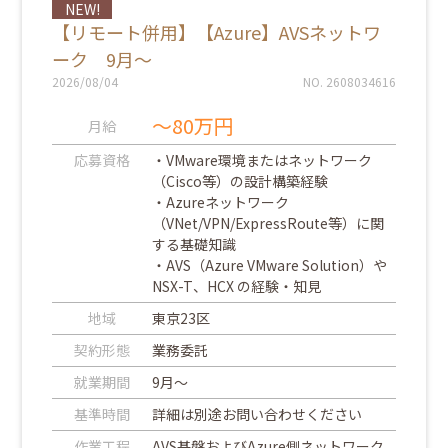
NEW!
【リモート併用】【Azure】AVSネットワ
ーク 9月～
2026/08/04
NO. 2608034616
～80万円
月給
応募資格
・VMware環境またはネットワーク
（Cisco等）の設計構築経験
・Azureネットワーク
（VNet/VPN/ExpressRoute等）に関
する基礎知識
・AVS（Azure VMware Solution）や
NSX-T、HCX の経験・知見
地域
東京23区
契約形態
業務委託
就業期間
9月～
基準時間
詳細は別途お問い合わせください
作業工程
AVS基盤およびAzure側ネットワーク