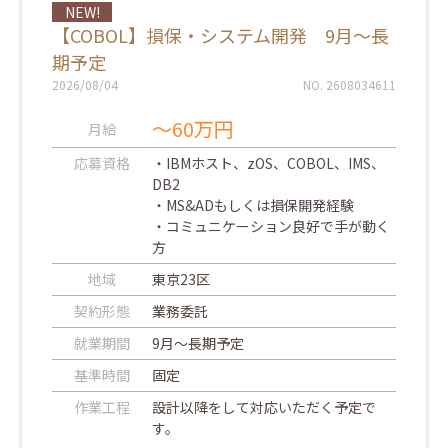
NEW!
【COBOL】損保・システム開発 9月～長
期予定
2026/08/04
NO. 2608034611
～60万円
月給
応募資格
・IBMホスト、zOS、COBOL、IMS、
DB2
・MS&ADもしくは損保開発経験
・コミュニケーション良好で手が動く
方
地域
東京23区
契約形態
業務委託
就業期間
9月～長期予定
基準時間
固定
作業工程
設計以降をして対応いただく予定で
す。