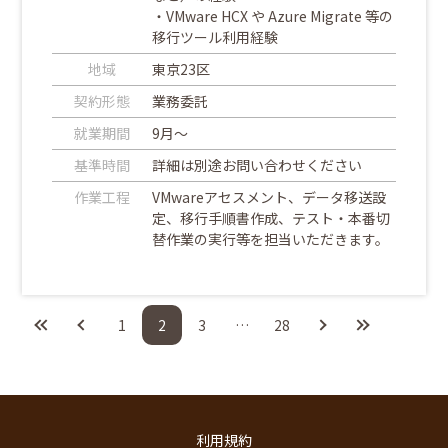
・VMware HCX や Azure Migrate 等の
移行ツール利用経験
地域
東京23区
契約形態
業務委託
就業期間
9月～
基準時間
詳細は別途お問い合わせください
作業工程
VMwareアセスメント、データ移送設
定、移行手順書作成、テスト・本番切
替作業の実行等を担当いただきます。
1
2
3
…
28
利用規約