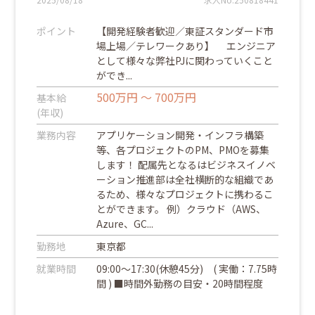
ポイント
【開発経験者歓迎／東証スタンダード市
場上場／テレワークあり】 エンジニア
として様々な弊社PJに関わっていくこと
ができ...
500万円 ～ 700万円
基本給
(年収)
業務内容
アプリケーション開発・インフラ構築
等、各プロジェクトのPM、PMOを募集
します！ 配属先となるはビジネスイノベ
ーション推進部は全社横断的な組織であ
るため、様々なプロジェクトに携わるこ
とができます。 例）クラウド（AWS、
Azure、GC...
勤務地
東京都
就業時間
09:00～17:30(休憩45分) ( 実働：7.75時
間 ) ■時間外勤務の目安・20時間程度