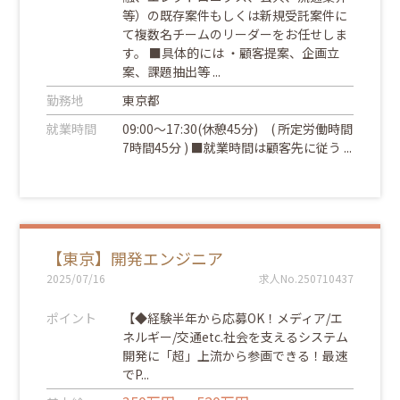
等）の既存案件もしくは新規受託案件に
て複数名チームのリーダーをお任せしま
す。 ■具体的には ・顧客提案、企画立
案、課題抽出等 ...
勤務地
東京都
就業時間
09:00～17:30(休憩45分) ( 所定労働時間
7時間45分 ) ■就業時間は顧客先に従う ...
【東京】開発エンジニア
2025/07/16
求人No.250710437
ポイント
【◆経験半年から応募OK！メディア/エ
ネルギー/交通etc.社会を支えるシステム
開発に「超」上流から参画できる！最速
でP...