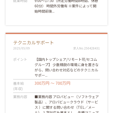
就業時間
9:00～17:30（所定労働時間8時間、休憩
60分） 時間外労働有 ※案件によって開
始時間前後...
テクニカルサポート
2025/05/09
求人No.250428431
ポイント
【国内トップシェア/リモート可/セコム
グループ】 少数精鋭の環境に身を置きな
がら、問い合わせ対応などのテクニカル
サポー...
300万円 ～ 700万円
基本給
(年収)
業務内容
■業務内容 アロバビュー（ソフトウェア
製品）、アロバビュークラウド（サービ
ス ）に関する問い合わせ（TEL／メー
ル） １次対応を基本とし、各種マニュア