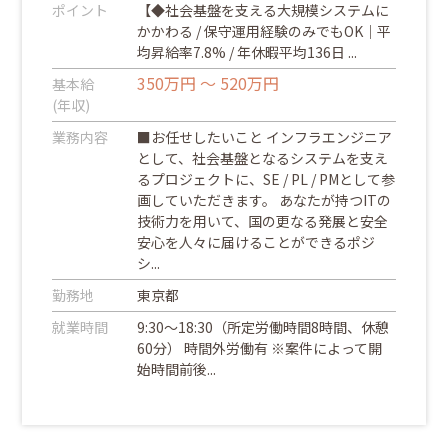
ポイント
【◆社会基盤を支える大規模システムに
かかわる / 保守運用経験のみでもOK｜平
均昇給率7.8% / 年休暇平均136日 ...
350万円 ～ 520万円
基本給
(年収)
業務内容
■お任せしたいこと インフラエンジニア
として、社会基盤となるシステムを支え
るプロジェクトに、SE / PL / PMとして参
画していただきます。 あなたが持つITの
技術力を用いて、国の更なる発展と安全
安心を人々に届けることができるポジ
シ...
勤務地
東京都
就業時間
9:30～18:30（所定労働時間8時間、休憩
60分） 時間外労働有 ※案件によって開
始時間前後...