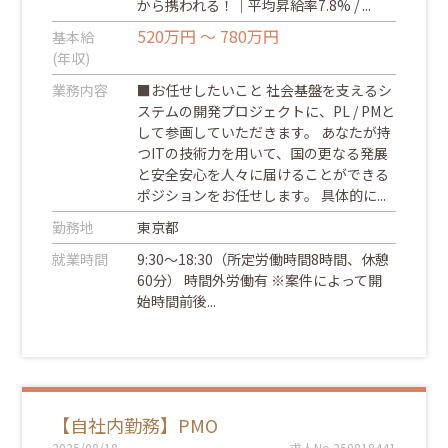
から携われる！｜平均昇給率7.8% / ...
520万円 ～ 780万円
基本給
(年収)
業務内容
■お任せしたいこと 社会基盤を支えるシ
ステムの開発プロジェクトに、PL / PMと
して参画していただきます。 あなたが持
つITの技術力を用いて、国の更なる発展
と安全安心を人々に届けることができる
ポジションをお任せします。 具体的に...
勤務地
東京都
就業時間
9:30～18:30（所定労働時間8時間、休憩
60分） 時間外労働有 ※案件によって開
始時間前後...
【自社内勤務】PMO
2025/08/18
求人No.250818441