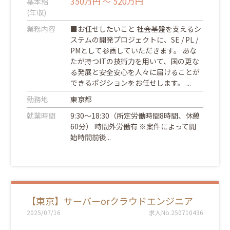
350万円 ～ 520万円
基本給
(年収)
業務内容
■お任せしたいこと 社会基盤を支えるシ
ステムの開発プロジェクトに、SE / PL /
PMとして参画していただきます。 あな
たが持つITの技術力を用いて、国の更な
る発展と安全安心を人々に届けることが
できるポジションをお任せします。 ...
勤務地
東京都
就業時間
9:30～18:30（所定労働時間8時間、休憩
60分） 時間外労働有 ※案件によって開
始時間前後...
【東京】サーバーorクラウドエンジニア
2025/07/16
求人No.250710436