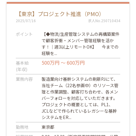
【東京】プロジェクト推進（PMO）
2025/07/16
求人No.250710434
ポイント
【◆物流/生産管理システムの再構築案件
で顧客折衝・メンバー管理経験を活か
す！｜週3以上リモートOK】 今までの
経験を...
500万円 ～ 600万円
基本給
(年収)
業務内容
製造業向け基幹システムの刷新PJにて、
当社チーム（22名参画中）のリソース管
理と作業調整、顧客打ち合わせ、各メン
バーフォローを対応していただきます。
プロジェクトの概要としては、PL1、
JCLなどで作られているレガシーな基幹
システムをER...
勤務地
東京都